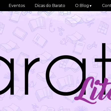
Eventos
Dicas do Barato
O Blog
Con
▼