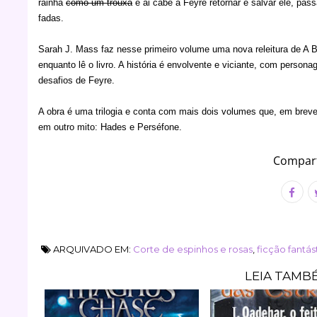
rainha
como um trouxa
e ai cabe a Feyre retornar e salvar ele, pa
fadas.
Sarah J. Mass faz nesse primeiro volume uma nova releitura de A B
enquanto lê o livro. A história é envolvente e viciante, com perso
desafios de Feyre.
A obra é uma trilogia e conta com mais dois volumes que, em brev
em outro mito: Hades e Perséfone.
Compart
ARQUIVADO EM:
Corte de espinhos e rosas
,
ficção fantás
LEIA TAMB