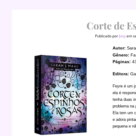
Corte de E
Publicado por
Josy
em se
A
ut
or:
Sara
Gênero:
Fa
Páginas:
4
Editora:
Gal
Feyre é um j
ela é respons
tenha duas i
problema na 
Ela tem um c
e adora pinta
pequena e nã