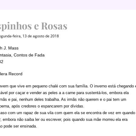
spinhos e Rosas
gunda-feira, 13 de agosto de 2018
h J. Mass
ntasia, Contos de Fada
32
era Record
ovem que vive em pequeno chalé com sua família. O inverno está chegando 
ável por caçar e vender as peles a a carne para sustentá-los, embora ela
rmãs e pai, nenhum deles trabalha. As irmãs não querem e o pai tem um
perna, após credores o espancarem por dívidas.
aso com um rapaz de sua vila com quem ela se encontra de vez em quando
r, embora não saiba ler ou escrever, pois quando sua mãe morreu ela era
o pode ser ensinada.