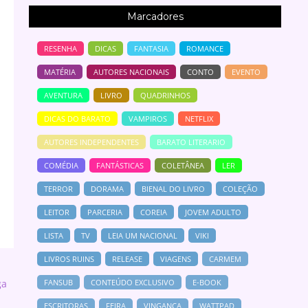
Marcadores
RESENHA
DICAS
FANTASIA
ROMANCE
MATÉRIA
AUTORES NACIONAIS
CONTO
EVENTO
AVENTURA
LIVRO
QUADRINHOS
DICAS DO BARATO
VAMPIROS
NETFLIX
AUTORES INDEPENDENTES
BARATO LITERARIO
COMÉDIA
FANTÁSTICAS
COLETÂNEA
LER
TERROR
DORAMA
BIENAL DO LIVRO
COLEÇÃO
LEITOR
PARCERIA
COREIA
JOVEM ADULTO
LISTA
TV
LEIA UM NACIONAL
VIKI
LIVROS RUINS
RELEASE
VIAGENS
CARMEM
FANSUB
CONTEÚDO EXCLUSIVO
E-BOOK
ga
ESCRITORAS
FEIRA
VINGANÇA
WATTPAD