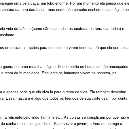
onsegue uma bela caça, um lobo enorme. Por um momento ela pensa que el
 criatura da terra das fadas, mas como não percebe nenhum sinal mágico no
ela vida do faérico (como são chamadas as criaturas da terra das fadas) e
sassinato.
s de deixar instruções para que eles se virem sem ela. Já que ela que fazia
tiga guerra por uma muralha mágica. Desde então os humanos são ameaçados
o que resta da humanidade. Enquanto os humanos vivem na pobreza, os
la e apenas pede que ela viva lá para o resto da vida. Ela também descobre
. Essa máscara é algo que todos os feéricos de sua corte usam por conta
rma reticente pelo lindo Tamlin e etc. As coisas se complicam por que não é
a rainha e dos inimigos deles. Para salvar a jovem, a Fera se entrega a