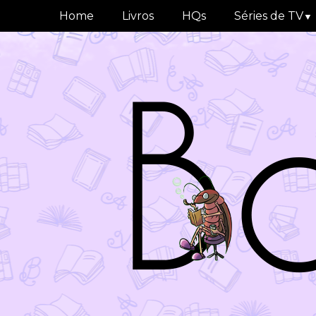
Home
Livros
HQs
Séries de TV
▼