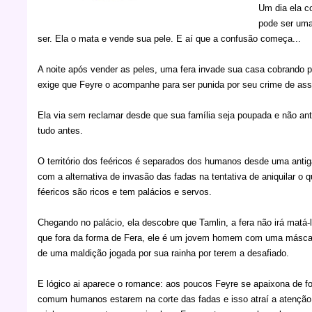
Um dia ela c
pode ser uma
ser. Ela o mata e vende sua pele. E aí que a confusão começa...
A noite após vender as peles, uma fera invade sua casa cobrando p
exige que Feyre o acompanhe para ser punida por seu crime de as
Ela via sem reclamar desde que sua família seja poupada e não ante
tudo antes.
O território dos feéricos é separados dos humanos desde uma an
com a alternativa de invasão das fadas na tentativa de aniquilar 
féericos são ricos e tem palácios e servos.
Chegando no palácio, ela descobre que Tamlin, a fera não irá matá-
que fora da forma de Fera, ele é um jovem homem com uma máscara
de uma maldição jogada por sua rainha por terem a desafiado.
E lógico ai aparece o romance: aos poucos Feyre se apaixona de fo
comum humanos estarem na corte das fadas e isso atraí a atenção d