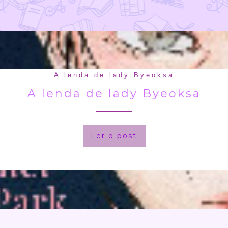
Amanda Lovelace
A Princesa salva a si mesma n
Ler o post