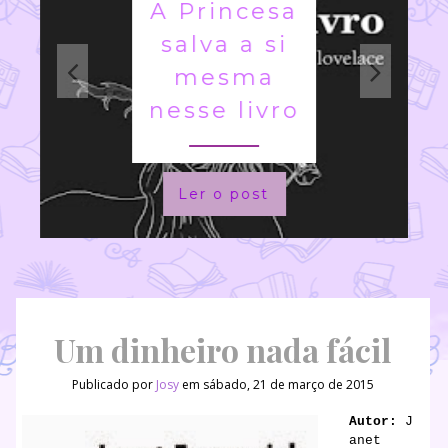
A Princesa
salva a si
mesma
nesse livro
Ler o post
Um dinheiro nada fácil
Publicado por
Josy
em sábado, 21 de março de 2015
Autor:
J
anet