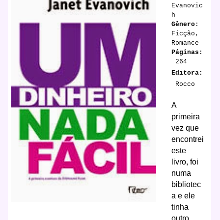
Evanovic
h
Gênero
:
Ficção,
Romance
Páginas:
264
Editora:
Rocco
A
primeira
vez que
encontrei
este
livro, foi
numa
bibliotec
a e ele
tinha
outro