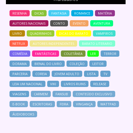
RESENHA
DICAS
FANTASIA
ROMANCE
MATÉRIA
AUTORES NACIONAIS
CONTO
EVENTO
AVENTURA
LIVRO
QUADRINHOS
DICAS DO BARATO
VAMPIROS
NETFLIX
AUTORES INDEPENDENTES
BARATO LITERARIO
COMÉDIA
FANTÁSTICAS
COLETÂNEA
LER
TERROR
DORAMA
BIENAL DO LIVRO
COLEÇÃO
LEITOR
PARCERIA
COREIA
JOVEM ADULTO
LISTA
TV
LEIA UM NACIONAL
VIKI
LIVROS RUINS
RELEASE
VIAGENS
CARMEM
FANSUB
CONTEÚDO EXCLUSIVO
E-BOOK
ESCRITORAS
FEIRA
VINGANÇA
WATTPAD
ÁUDIOBOOKS