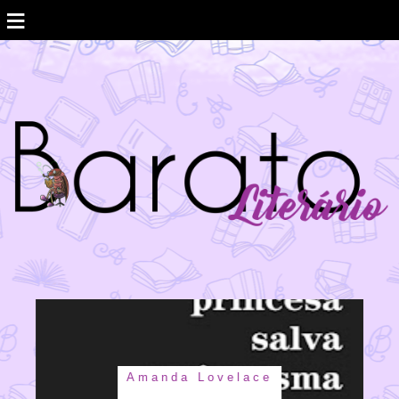
≡
Amanda Lovelace