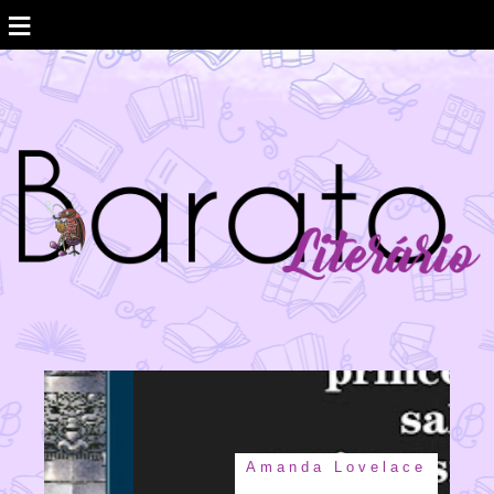
≡
Amanda Lovelace