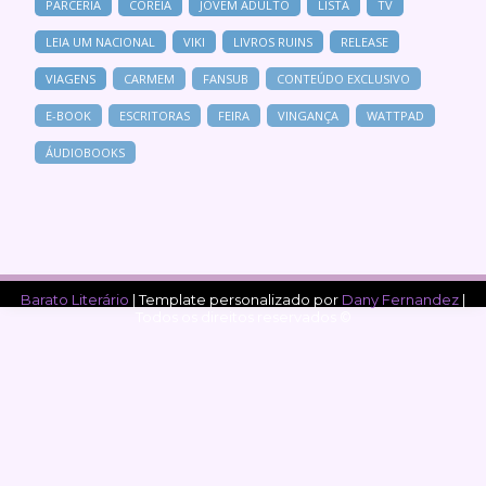
PARCERIA
COREIA
JOVEM ADULTO
LISTA
TV
LEIA UM NACIONAL
VIKI
LIVROS RUINS
RELEASE
VIAGENS
CARMEM
FANSUB
CONTEÚDO EXCLUSIVO
E-BOOK
ESCRITORAS
FEIRA
VINGANÇA
WATTPAD
ÁUDIOBOOKS
Barato Literário
| Template personalizado por
Dany Fernandez
|
Todos os direitos reservados ©