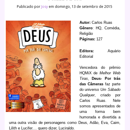
Publicado por
Josy
em domingo, 13 de setembro de 2015
Autor:
Carlos Ruas
Gênero
: HQ, Comédia,
Religião
Páginas:
127
Editora:
Aquário
Editorial
Vencedora do prêmio
HQMiX de
Melhor Web
Tiras
,
Deus- Por trás
das Câmeras
faz parte
do universo
Um Sábado
Qualquer
, criado por
Carlos Ruas. Nele
somos apresentados de
uma forma bem
humorada e divertida a
uma outra visão de personagens como Deus, Adão, Eva, Caim,
Lilith e Lucifer.... quero dizer, Luciraldo.