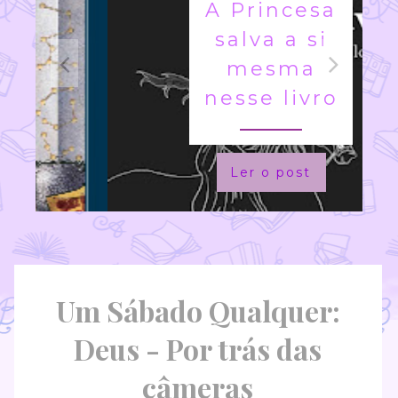
A Princesa
salva a si
mesma
nesse livro
Ler o post
Um Sábado Qualquer:
Deus - Por trás das
câmeras