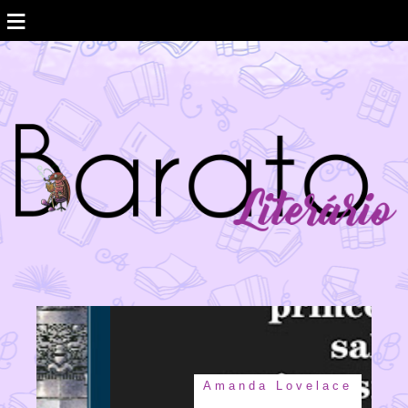
≡
Amanda Lovelace