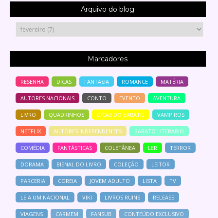
Arquivo do blog
Marcadores
RESENHA
DICAS
FANTASIA
ROMANCE
MATÉRIA
AUTORES NACIONAIS
CONTO
EVENTO
AVENTURA
LIVRO
QUADRINHOS
DICAS DO BARATO
VAMPIROS
NETFLIX
AUTORES INDEPENDENTES
BARATO LITERARIO
COMÉDIA
FANTÁSTICAS
COLETÂNEA
LER
TERROR
DORAMA
BIENAL DO LIVRO
COLEÇÃO
LEITOR
PARCERIA
COREIA
JOVEM ADULTO
LISTA
TV
LEIA UM NACIONAL
VIKI
LIVROS RUINS
RELEASE
VIAGENS
CARMEM
FANSUB
CONTEÚDO EXCLUSIVO