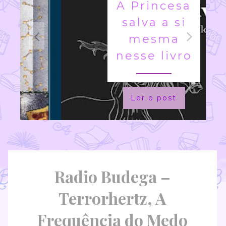
A Princesa
salva a si
mesma
nesse livro
Ler o post
Radio Budega –
Terrorhertz, A
Frequência do Medo