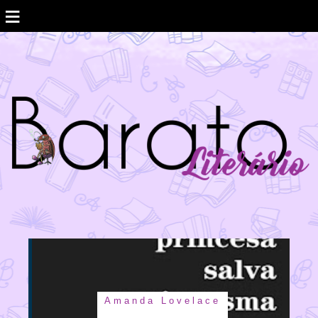
≡
Amanda Lovelace