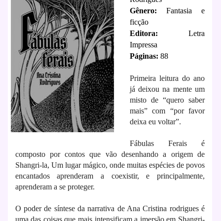
Gênero:
Fantasia e
ficção
Editora:
Letra
Impressa
Páginas:
88
Primeira leitura do ano
já deixou na mente um
misto de “quero saber
mais” com “por favor
deixa eu voltar”.
Fábulas Ferais é
composto por contos que vão desenhando a origem de
Shangri-la, Um lugar mágico, onde muitas espécies de povos
encantados aprenderam a coexistir, e principalmente,
aprenderam a se proteger.
O poder de síntese da narrativa de Ana Cristina rodrigues é
uma das coisas que mais intensificam a imersão em Shangri-