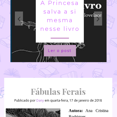
A Princesa
salva a si
mesma
nesse livro
Ler o post
Fábulas Ferais
Publicado por
Dany
em quarta-feira, 17 de janeiro de 2018
Autora:
Ana Cristina
Rodrigues