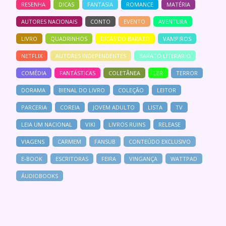
RESENHA
DICAS
FANTASIA
ROMANCE
MATÉRIA
AUTORES NACIONAIS
CONTO
EVENTO
AVENTURA
LIVRO
QUADRINHOS
DICAS DO BARATO
VAMPIROS
NETFLIX
AUTORES INDEPENDENTES
BARATO LITERARIO
COMÉDIA
FANTÁSTICAS
COLETÂNEA
LER
TERROR
DORAMA
BIENAL DO LIVRO
COLEÇÃO
LEITOR
PARCERIA
COREIA
JOVEM ADULTO
LISTA
TV
LEIA UM NACIONAL
VIKI
LIVROS RUINS
RELEASE
VIAGENS
CARMEM
FANSUB
CONTEÚDO EXCLUSIVO
E-BOOK
ESCRITORAS
FEIRA
VINGANÇA
WATTPAD
ÁUDIOBOOKS