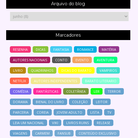
Arquivo do blog
Marcadores
RESENHA
DICAS
FANTASIA
ROMANCE
MATÉRIA
AUTORES NACIONAIS
CONTO
EVENTO
AVENTURA
LIVRO
QUADRINHOS
DICAS DO BARATO
VAMPIROS
NETFLIX
AUTORES INDEPENDENTES
BARATO LITERARIO
COMÉDIA
FANTÁSTICAS
COLETÂNEA
LER
TERROR
DORAMA
BIENAL DO LIVRO
COLEÇÃO
LEITOR
PARCERIA
COREIA
JOVEM ADULTO
LISTA
TV
LEIA UM NACIONAL
VIKI
LIVROS RUINS
RELEASE
VIAGENS
CARMEM
FANSUB
CONTEÚDO EXCLUSIVO