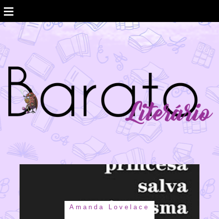
≡
Amanda Lovelace