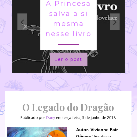
A Princesa
salva a si
mesma
nesse livro
Ler o post
O Legado do Dragão
Publicado por
Dany
em terça-feira, 5 de junho de 2018
Autor: Vivianne Fair
Gênero:
Fantasia