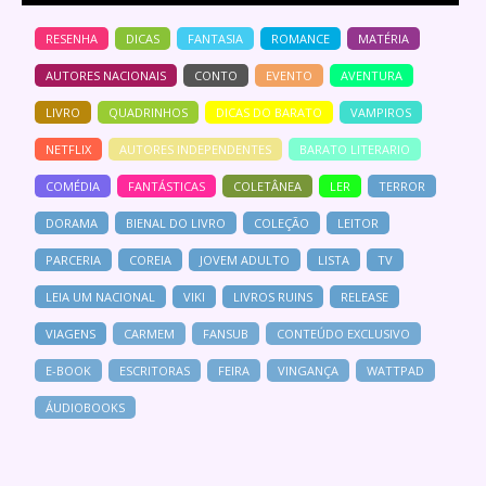
RESENHA
DICAS
FANTASIA
ROMANCE
MATÉRIA
AUTORES NACIONAIS
CONTO
EVENTO
AVENTURA
LIVRO
QUADRINHOS
DICAS DO BARATO
VAMPIROS
NETFLIX
AUTORES INDEPENDENTES
BARATO LITERARIO
COMÉDIA
FANTÁSTICAS
COLETÂNEA
LER
TERROR
DORAMA
BIENAL DO LIVRO
COLEÇÃO
LEITOR
PARCERIA
COREIA
JOVEM ADULTO
LISTA
TV
LEIA UM NACIONAL
VIKI
LIVROS RUINS
RELEASE
VIAGENS
CARMEM
FANSUB
CONTEÚDO EXCLUSIVO
E-BOOK
ESCRITORAS
FEIRA
VINGANÇA
WATTPAD
ÁUDIOBOOKS