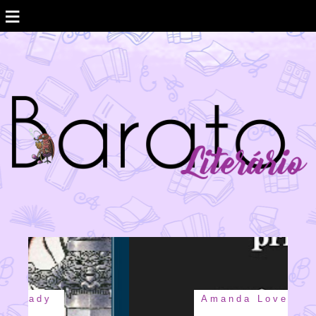
≡
Amanda Lovelace