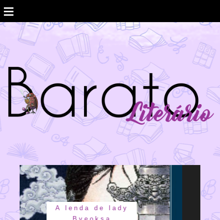
≡
Amanda Lovelace