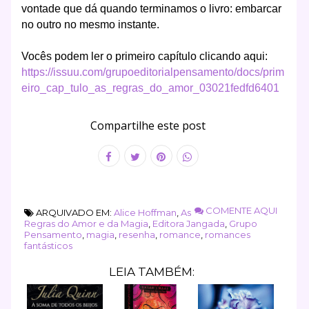
vontade que dá quando terminamos o livro: embarcar
no outro no mesmo instante.
Vocês podem ler o primeiro capítulo clicando aqui:
https://issuu.com/grupoeditorialpensamento/docs/prim
eiro_cap_tulo_as_regras_do_amor_03021fedfd6401
Compartilhe este post
COMENTE AQUI
ARQUIVADO EM:
Alice Hoffman
,
As
Regras do Amor e da Magia
,
Editora Jangada
,
Grupo
Pensamento
,
magia
,
resenha
,
romance
,
romances
fantásticos
LEIA TAMBÉM: