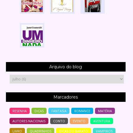
Arquivo do blog
Marcadores
RESENHA
DICAS
FANTASIA
ROMANCE
MATÉRIA
AUTORES NACIONAIS
CONTO
EVENTO
AVENTURA
LIVRO
QUADRINHOS
DICAS DO BARATO
VAMPIROS