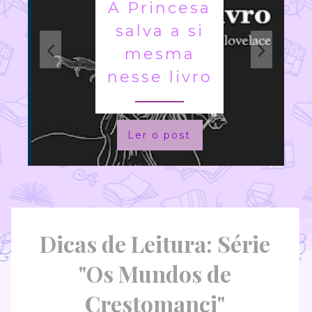
A Princesa
salva a si
mesma
nesse livro
Ler o post
Dicas de Leitura: Série
"Os Mundos de
Crestomanci"