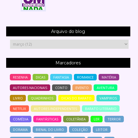
Arquivo do blog
Marcadores
RESENHA
DICAS
FANTASIA
ROMANCE
MATÉRIA
AUTORES NACIONAIS
CONTO
EVENTO
AVENTURA
LIVRO
QUADRINHOS
DICAS DO BARATO
VAMPIROS
NETFLIX
AUTORES INDEPENDENTES
BARATO LITERARIO
COMÉDIA
FANTÁSTICAS
COLETÂNEA
LER
TERROR
DORAMA
BIENAL DO LIVRO
COLEÇÃO
LEITOR