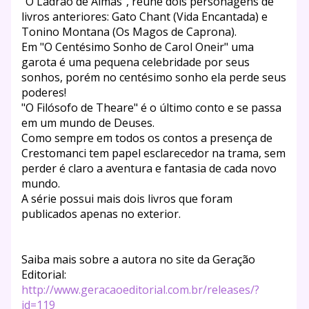
"O Ladrão de Almas", reúne dois personagens de
livros anteriores: Gato Chant (Vida En
cantada) e
Tonino Montana (Os Magos de Caprona).
Em "O Centésimo Sonho de Carol Oneir" uma
garota é uma pequena celebridade por seus
sonhos, porém no centésimo sonho ela perde seus
poderes!
"O Filósofo de Theare" é o último conto e se passa
em um mundo de Deuses.
Como sempre em todos os contos a presença de
Crestomanci tem papel esclarecedor na trama, sem
perder é claro a aventura e fantasia de cada novo
mundo.
A série possui mais dois livros que foram
publicados apenas no exterior.
Saiba mais sobre a autora no site da Geração
Editorial:
http://
www.geracaoeditorial.com.br
/releases/?
id=119