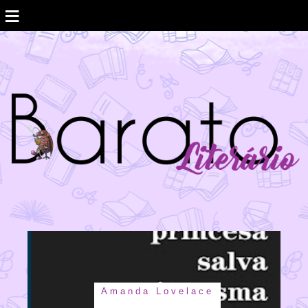
≡
Amanda Lovelace