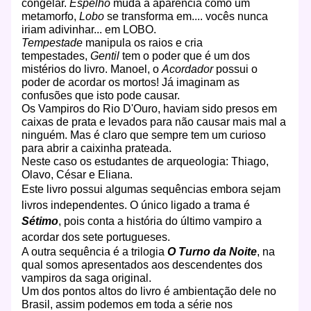
congelar.
Espelho
muda a aparência como um
metamorfo,
Lobo
se transforma em.... vocês nunca
iriam adivinhar... em LOBO.
Tempestade
manipula os raios e cria
tempestades,
Gentil
tem o poder que é um dos
mistérios do livro.
Manoel, o
Acordador
possui o
poder de acordar os mortos! Já imaginam as
confusões que isto pode causar.
Os Vampiros do Rio D'Ouro, haviam sido presos em
caixas de prata e levados para não causar mais mal a
ninguém. Mas é claro que sempre tem um curioso
para abrir a caixinha prateada.
Neste caso os estudantes de arqueologia: Thiago,
Olavo, César e Eliana.
Este livro possui algumas sequências embora sejam
livros independentes. O único ligado a trama é
Sétimo
, pois conta a história do último vampiro a
acordar dos sete portugueses.
A outra sequência é a trilogia
O Turno da Noite
, na
qual somos apresentados aos descendentes dos
vampiros da saga original.
Um dos pontos altos do livro é ambientação dele no
Brasil, assim podemos em toda a série nos