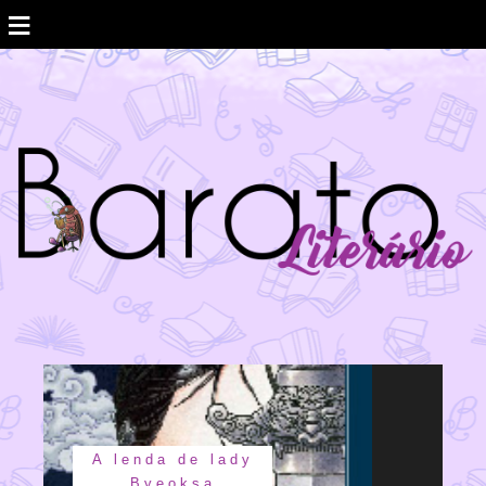
≡
Amanda Lovelace