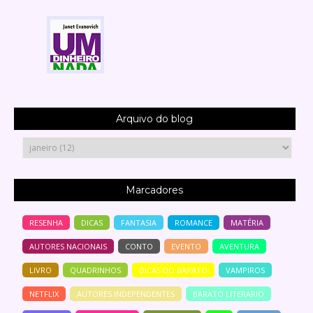
Arquivo do blog
Marcadores
RESENHA
DICAS
FANTASIA
ROMANCE
MATÉRIA
AUTORES NACIONAIS
CONTO
EVENTO
AVENTURA
LIVRO
QUADRINHOS
DICAS DO BARATO
VAMPIROS
NETFLIX
AUTORES INDEPENDENTES
BARATO LITERARIO