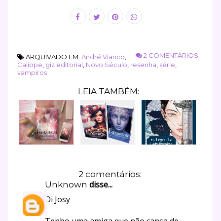
2 COMENTÁRIOS
ARQUIVADO EM:
André Vianco
,
Calíope
,
giz editorial
,
Novo Século
,
resenha
,
série
,
vampiros
LEIA TAMBÉM:
2 comentários:
disse...
Unknown
Oi Josy
Tenho uma amiga que não cansa de