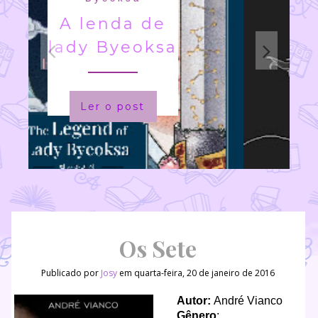
A Princesa
salva a si
mesma
nesse livro
Ler o post
Os Sete
Publicado por
Josy
em quarta-feira, 20 de janeiro de 2016
Autor:
André Vianco
Gênero
: