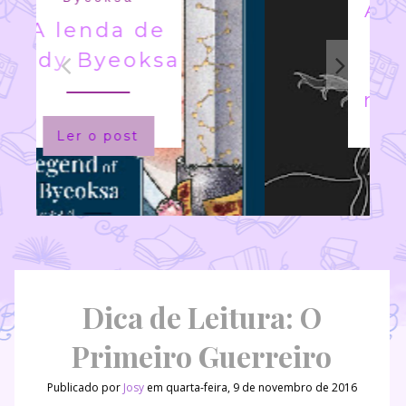
A Princesa
salva a si
mesma
nesse livro
Ler o post
Dica de Leitura: O
Primeiro Guerreiro
Publicado por
Josy
em quarta-feira, 9 de novembro de 2016