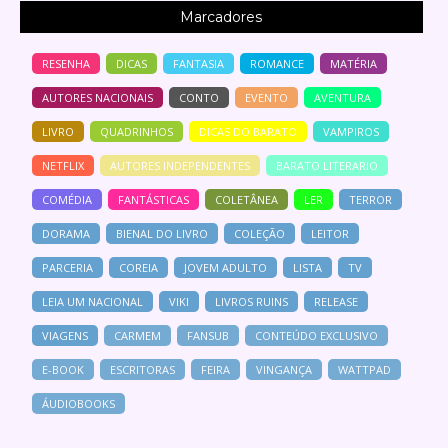
Marcadores
RESENHA
DICAS
FANTASIA
ROMANCE
MATÉRIA
AUTORES NACIONAIS
CONTO
EVENTO
AVENTURA
LIVRO
QUADRINHOS
DICAS DO BARATO
VAMPIROS
NETFLIX
AUTORES INDEPENDENTES
BARATO LITERARIO
COMÉDIA
FANTÁSTICAS
COLETÂNEA
LER
TERROR
DORAMA
BIENAL DO LIVRO
COLEÇÃO
LEITOR
PARCERIA
COREIA
JOVEM ADULTO
LISTA
TV
LEIA UM NACIONAL
VIKI
LIVROS RUINS
RELEASE
VIAGENS
CARMEM
FANSUB
CONTEÚDO EXCLUSIVO
E-BOOK
ESCRITORAS
FEIRA
VINGANÇA
WATTPAD
ÁUDIOBOOKS