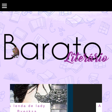
≡
Amanda Lovelace