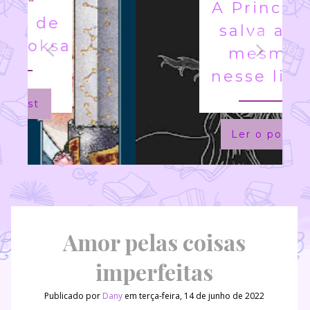
A Princesa
salva a si
mesma
nesse livro
Ler o post
Amor pelas coisas
imperfeitas
Publicado por
Dany
em terça-feira, 14 de junho de 2022