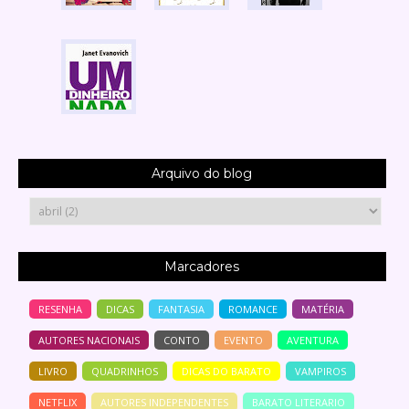
Arquivo do blog
Marcadores
RESENHA
DICAS
FANTASIA
ROMANCE
MATÉRIA
AUTORES NACIONAIS
CONTO
EVENTO
AVENTURA
LIVRO
QUADRINHOS
DICAS DO BARATO
VAMPIROS
NETFLIX
AUTORES INDEPENDENTES
BARATO LITERARIO