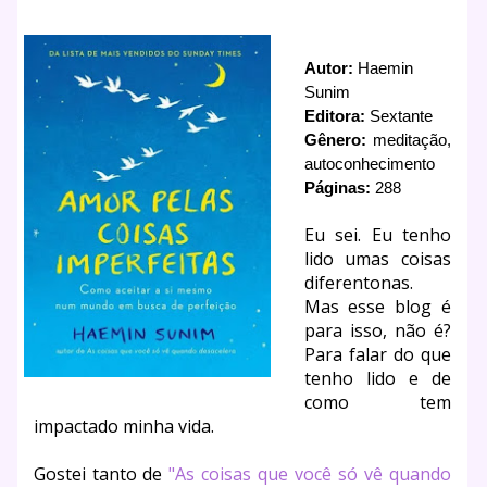
Autor:
 Haemin 
Sunim
Editora:
 Sextante
Gênero:
 meditação, 
autoconhecimento
Páginas:
 288
Eu sei. Eu tenho
lido umas coisas
diferentonas.
Mas esse blog é
para isso, não é?
Para falar do que
tenho lido e de
como tem
impactado minha vida.
Gostei tanto de
"As coisas que você só vê quando