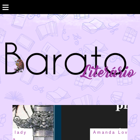
≡
Amanda Lovelace