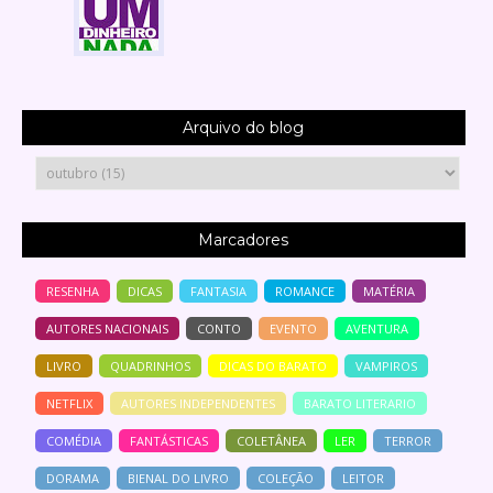
Arquivo do blog
Marcadores
RESENHA
DICAS
FANTASIA
ROMANCE
MATÉRIA
AUTORES NACIONAIS
CONTO
EVENTO
AVENTURA
LIVRO
QUADRINHOS
DICAS DO BARATO
VAMPIROS
NETFLIX
AUTORES INDEPENDENTES
BARATO LITERARIO
COMÉDIA
FANTÁSTICAS
COLETÂNEA
LER
TERROR
DORAMA
BIENAL DO LIVRO
COLEÇÃO
LEITOR