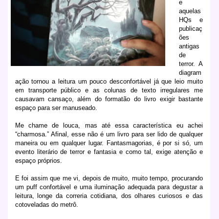
e
aquelas
HQs e
publicaç
ões
antigas
de
terror. A
diagram
ação tornou a leitura um pouco desconfortável já que leio muito
em transporte público e as colunas de texto irregulares me
causavam cansaço, além do formatão do livro exigir bastante
espaço para ser manuseado.
Me chame de louca, mas até essa característica eu achei
“charmosa.” Afinal, esse não é um livro para ser lido de qualquer
maneira ou em qualquer lugar. Fantasmagorias, é por si só, um
evento literário de terror e fantasia e como tal, exige atenção e
espaço próprios.
E foi assim que me vi, depois de muito, muito tempo, procurando
um puff confortável e uma iluminação adequada para degustar a
leitura, longe da correria cotidiana, dos olhares curiosos e das
cotoveladas do metrô.