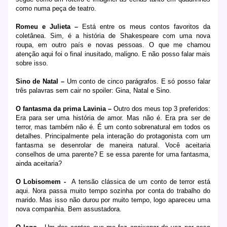
como numa peça de teatro.
Romeu e Julieta –
Está entre os meus contos favoritos da
coletânea. Sim, é a história de Shakespeare com uma nova
roupa, em outro país e novas pessoas. O que me chamou
atenção aqui foi o final inusitado, maligno. E não posso falar mais
sobre isso.
Sino de Natal –
Um conto de cinco parágrafos. E só posso falar
três palavras sem cair no spoiler: Gina, Natal e Sino.
O fantasma da prima Lavinia –
Outro dos meus top 3 preferidos:
Era para ser uma história de amor. Mas não é. Era pra ser de
terror, mas também não é. É um conto sobrenatural em todos os
detalhes. Principalmente pela interação do protagonista com um
fantasma se desenrolar de maneira natural. Você aceitaria
conselhos de uma parente? E se essa parente for uma fantasma,
ainda aceitaria?
O Lobisomem -
A tensão clássica de um conto de terror está
aqui. Nora passa muito tempo sozinha por conta do trabalho do
marido. Mas isso não durou por muito tempo, logo apareceu uma
nova companhia. Bem assustadora.