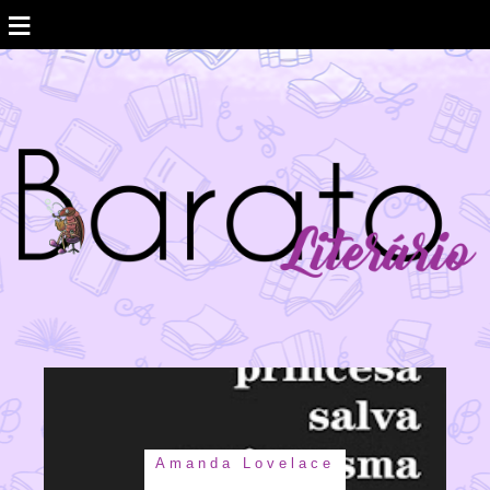
≡
Amanda Lovelace