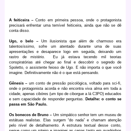
A feiticeira –
Conto em primeira pessoa, onde o protagonista
precisará enfrentar uma temível feiticeira, ainda que não se dê
conta disso.
Ugo, o belo –
Um ilusionista que além de charmoso era
talentosíssimo, sofre um atentado durante uma de suas
apresentações e desaparece logo em seguida, deixando um
rastro de mistério.
Eu já estava tecendo mil teorias
conspiratórias até chegar ao final e descobrir o segredo de
Spoletto, o assistente feioso de Ugo. E não importa o que você
imagine. Definitivamente não é o que está pensando.
Gênesis –
um conto de pressão psicológica, voltado para sci-fi,
onde o protagonista acorda e não encontra viva alma em toda a
cidade, apenas cibóres (um tipo de ciborgue a lá C3PO) educados
e sem capacidade de responder perguntas.
Detalhe: o conto se
passa em São Paulo.
Os bonecos de Bruno –
Um simpático senhor tem um museu de
estátuas realistas. Elas surgem “do nada” e chamam atenção
pelo nível de detalhamento. A estrutura textual desse conto,
segue como um roteiro e imaginei as cenas tanto em quadrinhos