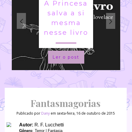
A Princesa
salva a si
mesma
nesse livro
Ler o post
Fantasmagorias
Publicado por
Dany
em sexta-feira, 16 de outubro de 2015
Autor:
R. F. Lucchetti
Gênero
: Terror | Fantasia