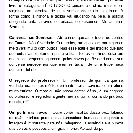
O lago -
Um dos contos que me fez apaixonar de vez por esse
livro: o protagonista É O LAGO. O cenário e o clima é insólito e
viajamos na narrativa de uma senhorinha muito falastrona. A
forma como a história é tecida vai grudando na pele, a asfixia
chegando lenta, através de pitadas de suspense. Me amarrei.
Sem mais.
Conversa nas Sombras –
Até parece que amei todos os contos
de Fantas. Não é verdade. Curti todos, me apaixonei por alguns e
me diverti muito com outros. Mas esse aqui é tão insólito que não
deu outra: amor eterno à primeira lida. Temos um lindo solar em
que os empregados aguardam pelos novos patrões e durante sua
conversa percebemos que eles se tratam de uma trupe nada
comum. Hehehe
O segredo do professor -
Um professor de química que na
verdade era um ex-médico brilhante. Uma caveira e um aluno
muito curioso. O resto eu não posso contar. Afinal, é um segredo
do professor e segredos a gente não sai por aí contando pra todo
mundo, né?
Um perfil nas trevas –
Outro conto insólito, dessa vez, falando
do quão mórbida pode ser a curiosidade humana e o quanto a
imagem é importante para nós, relegando
a essência e a pureza
das coisas e pessoas a um grau inferior. Aplaudi de pé.