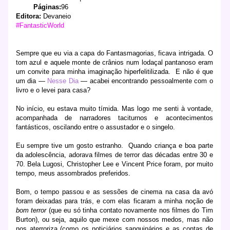
Páginas:
96
Editora:
Devaneio
#FantasticWorld
Sempre que eu via a capa do Fantasmagorias, ficava intrigada. O
tom azul e aquele monte de crânios num lodaçal pantanoso eram
um convite para minha imaginação hiperfelitilizada.
E não é que
um dia —
Nesse Dia
— acabei encontrando pessoalmente com o
livro e o levei para casa?
No início, eu estava muito tímida. Mas logo me senti à vontade,
acompanhada de narradores taciturnos e acontecimentos
fantásticos, oscilando entre o assustador e o singelo.
Eu sempre tive um gosto estranho.
Quando criança e boa parte
da adolescência, adorava filmes de terror das décadas entre 30 e
70. Bela Lugosi, Christopher Lee e Vincent Price foram, por muito
tempo, meus assombrados preferidos.
Bom, o tempo passou e as sessões de cinema na casa da avó
foram deixadas para trás, e com elas ficaram a minha noção de
bom terror
(que eu só tinha contato novamente nos filmes do Tim
Burton), ou seja, aquilo que mexe com nossos medos, mas não
nos aterroriza (como os noticiários sanguinários e as contas de