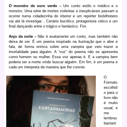
O monstro de ouro verde –
Um conto estilo o médico e o
monstro. Uma série de mortes violentas e inexplicáveis passam a
ocorrer numa cidadezinha do interior e um repórter bisbilhoteiro
vai até lá investigar... Cenário bucólico, protagonista cético e um
final dançando entre o trágico e fantástico. Fim.
Anjo da noite –
Não é exatamente um conto, mas também não
deixa de ser. É um poema inspirado na ilustração que o abre e
fala, de forma onírica sobre uma vampira que veio trazer a
imortalidade para alguém. A “voz” do poema não se apresenta
como homem ou mulher. Essa voz apenas é. E a vampira bem
poderia ser a morte vindo buscar alguém. Em fim, é um poema e
cada um interpreta da maneira que lhe convier.
O
Formato
escolhid
o para o
livro não
é muito
usual, e
me
lembrou
bastant