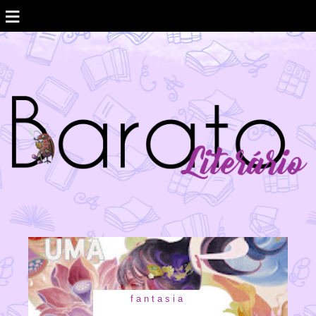
≡
fantasia