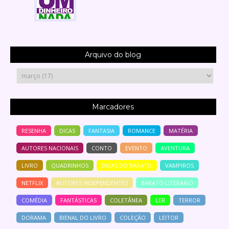
Arquivo do blog
Marcadores
RESENHA
DICAS
FANTASIA
ROMANCE
MATÉRIA
AUTORES NACIONAIS
CONTO
EVENTO
AVENTURA
LIVRO
QUADRINHOS
DICAS DO BARATO
VAMPIROS
NETFLIX
AUTORES INDEPENDENTES
BARATO LITERARIO
COMÉDIA
FANTÁSTICAS
COLETÂNEA
LER
TERROR
DORAMA
BIENAL DO LIVRO
COLEÇÃO
LEITOR