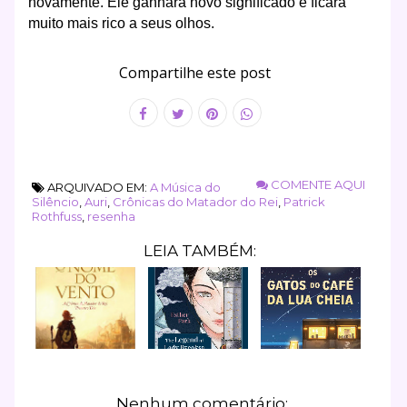
novamente. Ele ganhará novo significado e ficará
muito mais rico a seus olhos.
Compartilhe este post
COMENTE AQUI
ARQUIVADO EM:
A Música do
Silêncio
,
Auri
,
Crônicas do Matador do Rei
,
Patrick
Rothfuss
,
resenha
LEIA TAMBÉM:
Nenhum comentário: