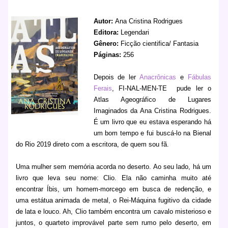
Autor:
Ana Cristina Rodrigues
Editora:
Legendari
Gênero:
Ficção cientifica/ Fantasia
Páginas:
256
Depois de ler
Anacrônicas
e
Fábulas
Ferais
, FI-NAL-MEN-TE
pude ler o
Atlas Ageográfico de Lugares
Imaginados da Ana Cristina Rodrigues.
É um livro que eu estava esperando há
um bom tempo e fui buscá-lo na Bienal
do Rio 2019 direto com a escritora, de quem sou fã.
Uma mulher sem memória acorda no deserto. Ao seu lado, há um
livro que leva seu nome: Clio. Ela não caminha muito até
encontrar Íbis, um homem-morcego em busca de redenção, e
uma estátua animada de metal, o Rei-Máquina fugitivo da cidade
de lata e louco. Ah, Clio também encontra um cavalo misterioso e
juntos, o quarteto improvável parte sem rumo pelo deserto, em