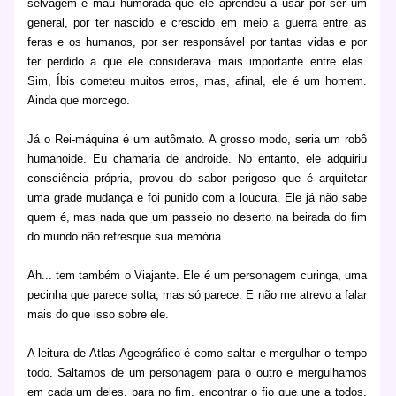
selvagem e mau humorada que ele aprendeu a usar por ser um
general, por ter nascido e crescido em meio a guerra entre as
feras e os humanos, por ser responsável por tantas vidas e por
ter perdido a que ele considerava mais importante entre elas.
Sim, Íbis cometeu muitos erros, mas, afinal, ele é um homem.
Ainda que morcego.
Já o Rei-máquina é um autômato. A grosso modo, seria um robô
humanoide. Eu chamaria de androide. No entanto, ele adquiriu
consciência própria, provou do sabor perigoso que é arquitetar
uma grade mudança e foi punido com a loucura. Ele já não sabe
quem é, mas nada que um passeio no deserto na beirada do fim
do mundo não refresque sua memória.
Ah... tem também o Viajante. Ele é um personagem curinga, uma
pecinha que parece solta, mas só parece. E não me atrevo a falar
mais do que isso sobre ele.
A leitura de Atlas Ageográfico é como saltar e mergulhar o tempo
todo. Saltamos de um personagem para o outro e mergulhamos
em cada um deles, para no fim, encontrar o fio que une a todos.