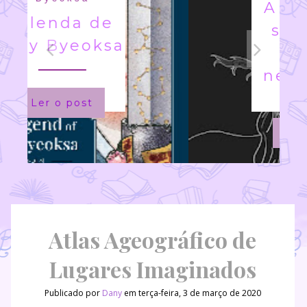
A Princesa
salva a si
mesma
nesse livro
Ler o post
Atlas Ageográfico de
Lugares Imaginados
Publicado por
Dany
em terça-feira, 3 de março de 2020