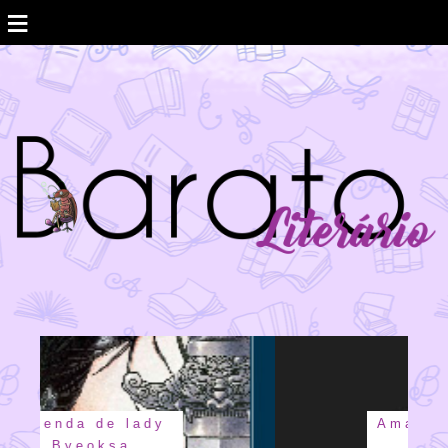
≡
Amanda Lovelace