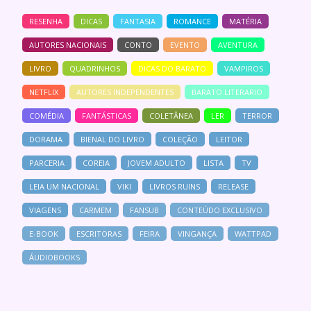
RESENHA
DICAS
FANTASIA
ROMANCE
MATÉRIA
AUTORES NACIONAIS
CONTO
EVENTO
AVENTURA
LIVRO
QUADRINHOS
DICAS DO BARATO
VAMPIROS
NETFLIX
AUTORES INDEPENDENTES
BARATO LITERARIO
COMÉDIA
FANTÁSTICAS
COLETÂNEA
LER
TERROR
DORAMA
BIENAL DO LIVRO
COLEÇÃO
LEITOR
PARCERIA
COREIA
JOVEM ADULTO
LISTA
TV
LEIA UM NACIONAL
VIKI
LIVROS RUINS
RELEASE
VIAGENS
CARMEM
FANSUB
CONTEÚDO EXCLUSIVO
E-BOOK
ESCRITORAS
FEIRA
VINGANÇA
WATTPAD
ÁUDIOBOOKS