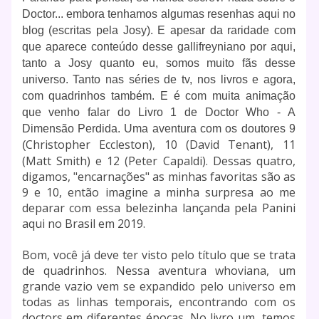
Doctor... embora tenhamos algumas resenhas aqui no
blog (escritas pela Josy). E apesar da raridade com
que aparece conteúdo desse gallifreyniano por aqui,
tanto a Josy quanto eu, somos muito fãs desse
universo. Tanto nas séries de tv, nos livros e agora,
com quadrinhos também. E é com muita animação
que venho falar do Livro 1 de Doctor Who - A
Dimensão Perdida. Uma aventura com os doutores 9
Christopher Eccleston), 10 (David Tenant), 11
(
(Matt Smith) e 12 (Peter Capaldi). Dessas quatro,
digamos, "encarnações" as minhas favoritas são as
9 e 10, então imagine a minha surpresa ao me
deparar com essa belezinha lançanda pela Panini
aqui no Brasil em 2019.
Bom, você já deve ter visto pelo título que se trata
de quadrinhos. Nessa aventura whoviana, um
grande vazio vem se expandido pelo universo em
todas as linhas temporais, encontrando com os
doctors em diferentes épocas. No livro um, temos