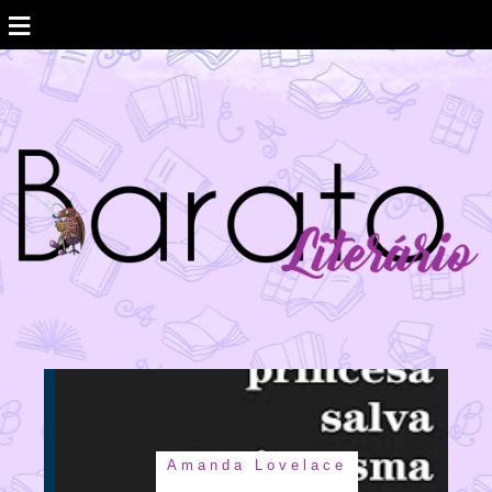
≡
Amanda Lovelace