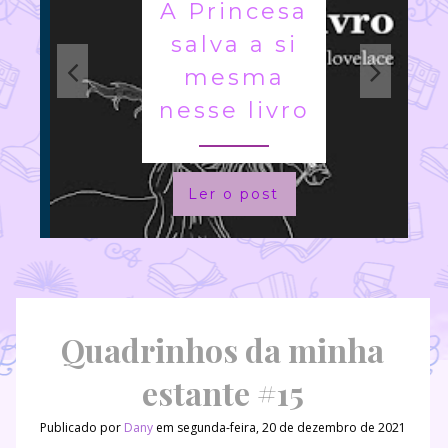
A Princesa
salva a si
mesma
nesse livro
Ler o post
Quadrinhos da minha
estante #15
Publicado por
Dany
em segunda-feira, 20 de dezembro de 2021