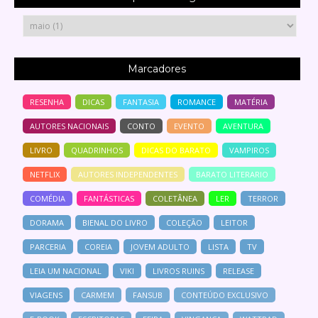
Marcadores
RESENHA
DICAS
FANTASIA
ROMANCE
MATÉRIA
AUTORES NACIONAIS
CONTO
EVENTO
AVENTURA
LIVRO
QUADRINHOS
DICAS DO BARATO
VAMPIROS
NETFLIX
AUTORES INDEPENDENTES
BARATO LITERARIO
COMÉDIA
FANTÁSTICAS
COLETÂNEA
LER
TERROR
DORAMA
BIENAL DO LIVRO
COLEÇÃO
LEITOR
PARCERIA
COREIA
JOVEM ADULTO
LISTA
TV
LEIA UM NACIONAL
VIKI
LIVROS RUINS
RELEASE
VIAGENS
CARMEM
FANSUB
CONTEÚDO EXCLUSIVO