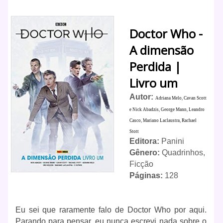
Doctor Who -
A dimensão
Perdida |
Livro um
Autor:
Adriana Melo
,
Cavan Scott
e Nick Abadzis
,
George Mann
,
Leandro
Casco
,
Mariano Laclaustra
,
Rachael
Stott
Editora:
Panini
Gênero:
Quadrinhos,
Ficção
Páginas:
128
Eu sei que raramente falo de Doctor Who por aqui.
Parando para pensar, eu nunca escrevi nada sobre o