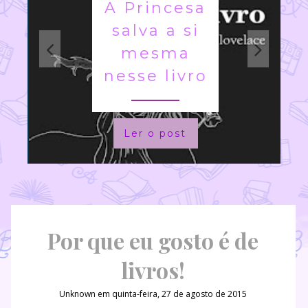
A Princesa
salva a si
mesma
nesse livro
Ler o post
Por que eu gosto é de
livros!
Unknown
em quinta-feira, 27 de agosto de 2015