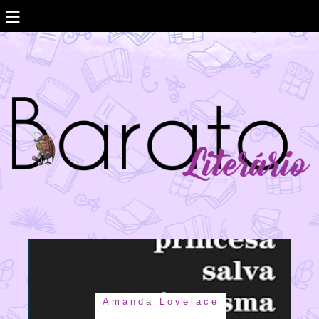
≡
Amanda Lovelace