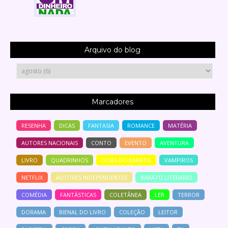
Arquivo do blog
Marcadores
RESENHA
DICAS
FANTASIA
ROMANCE
MATÉRIA
AUTORES NACIONAIS
CONTO
EVENTO
AVENTURA
LIVRO
QUADRINHOS
DICAS DO BARATO
VAMPIROS
NETFLIX
AUTORES INDEPENDENTES
BARATO LITERARIO
COMÉDIA
FANTÁSTICAS
COLETÂNEA
LER
TERROR
DORAMA
BIENAL DO LIVRO
COLEÇÃO
LEITOR