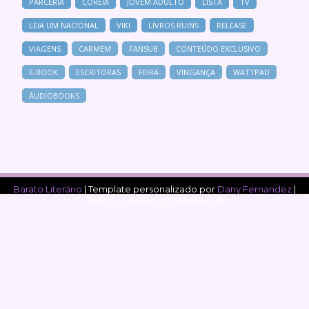
PARCERIA
COREIA
JOVEM ADULTO
LISTA
TV
LEIA UM NACIONAL
VIKI
LIVROS RUINS
RELEASE
VIAGENS
CARMEM
FANSUB
CONTEÚDO EXCLUSIVO
E-BOOK
ESCRITORAS
FEIRA
VINGANÇA
WATTPAD
ÁUDIOBOOKS
Barato Literário
| Template personalizado por
Dany Fernandez
|
Todos os direitos reservados ©