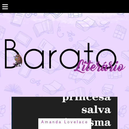
≡
Amanda Lovelace