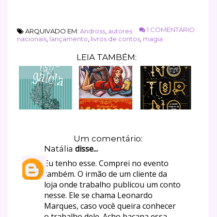
1 COMENTÁRIO
ARQUIVADO EM:
Andross
,
autores
nacionais
,
lançamento
,
livros de contos
,
magia
LEIA TAMBÉM:
Um comentário:
disse...
Natália
Eu tenho esse. Comprei no evento
também. O irmão de um cliente da
loja onde trabalho publicou um conto
nesse. Ele se chama Leonardo
Marques, caso você queira conhecer
o trabalho dele. Acho bacana essa