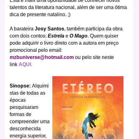
Está é mais uma oportunidade de conhecer novos
talentos da literatura nacional, além de ser uma ótima
dica de presente natalino. ;)
A barateira
Josy Santos
, também participa da obra
com dois contos:
Estrela
e
O Mago
. Quem quiser
pode adquirir o livro direto com a autora em preço
promocional pelo email:
mzbuniverse@hotmail.com
ou pelo site neste
link
AQUI.
Sinopse:
Alquimi
stas de todas as
épocas
pesquisaram
formas de
compreender uma
desconhecida
energia superior,