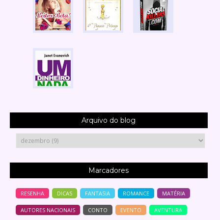
Arquivo do blog
Marcadores
RESENHA
DICAS
FANTASIA
ROMANCE
MATÉRIA
AUTORES NACIONAIS
CONTO
EVENTO
AVENTURA