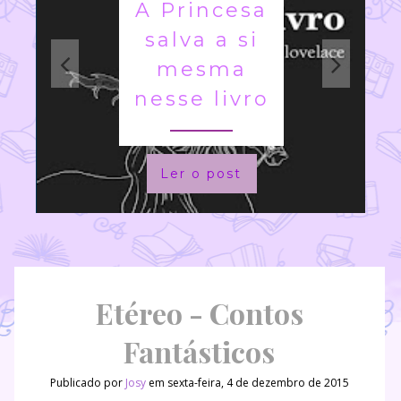
A Princesa
salva a si
mesma
nesse livro
Ler o post
Etéreo - Contos
Fantásticos
Publicado por
Josy
em sexta-feira, 4 de dezembro de 2015