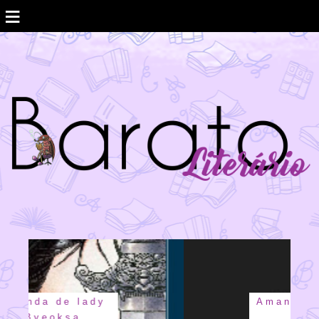
≡
Amanda Lovelace