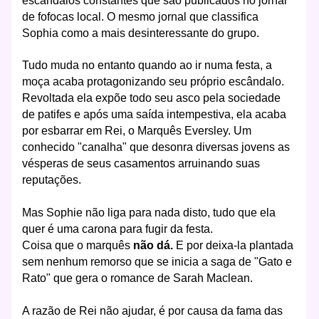
escândalos constantes que são publicados no jornal
de fofocas local. O mesmo jornal que classifica
Sophia como a mais desinteressante do grupo.
Tudo muda no entanto quando ao ir numa festa, a
moça acaba protagonizando seu próprio escândalo.
Revoltada ela expõe todo seu asco pela sociedade
de patifes e após uma saída intempestiva, ela acaba
por esbarrar em Rei, o Marquês Eversley.
Um
conhecido "canalha" que desonra diversas jovens as
vésperas de seus casamentos arruinando suas
reputações.
Mas Sophie não liga para nada disto, tudo que ela
quer é uma carona para fugir da festa.
Coisa que o marquês
não dá.
E por deixa-la plantada
sem nenhum remorso que se inicia a saga de "Gato e
Rato" que gera o romance de Sarah Maclean.
A razão de Rei não ajudar, é por causa da fama das