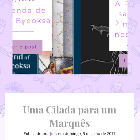
A Princesa
salva a si
mesma
nesse livro
Ler o post
Uma Cilada para um
Marquês
Publicado por
Josy
em domingo, 9 de julho de 2017