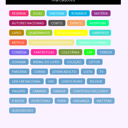
RESENHA
DICAS
FANTASIA
ROMANCE
MATÉRIA
AUTORES NACIONAIS
CONTO
EVENTO
AVENTURA
LIVRO
QUADRINHOS
DICAS DO BARATO
VAMPIROS
NETFLIX
AUTORES INDEPENDENTES
BARATO LITERARIO
COMÉDIA
FANTÁSTICAS
COLETÂNEA
LER
TERROR
DORAMA
BIENAL DO LIVRO
COLEÇÃO
LEITOR
PARCERIA
COREIA
JOVEM ADULTO
LISTA
TV
LEIA UM NACIONAL
VIKI
LIVROS RUINS
RELEASE
VIAGENS
CARMEM
FANSUB
CONTEÚDO EXCLUSIVO
E-BOOK
ESCRITORAS
FEIRA
VINGANÇA
WATTPAD
ÁUDIOBOOKS