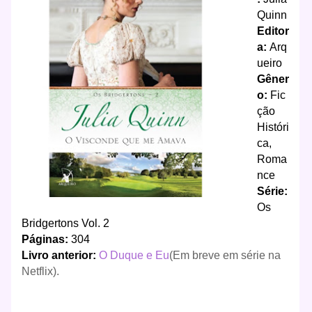
Quinn
Editor
a:
Arq
ueiro
Gêner
o:
Fic
ção
Históri
ca,
Roma
nce
Série:
Os
Bridgertons Vol. 2
Páginas:
304
Livro anterior:
O Duque e Eu
(Em breve em série na
Netflix).