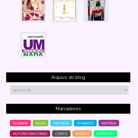
Arquivo do blog
Marcadores
RESENHA
DICAS
FANTASIA
ROMANCE
MATÉRIA
AUTORES NACIONAIS
CONTO
EVENTO
AVENTURA