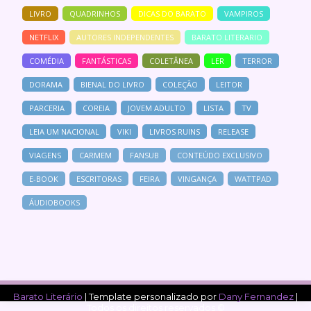
LIVRO
QUADRINHOS
DICAS DO BARATO
VAMPIROS
NETFLIX
AUTORES INDEPENDENTES
BARATO LITERARIO
COMÉDIA
FANTÁSTICAS
COLETÂNEA
LER
TERROR
DORAMA
BIENAL DO LIVRO
COLEÇÃO
LEITOR
PARCERIA
COREIA
JOVEM ADULTO
LISTA
TV
LEIA UM NACIONAL
VIKI
LIVROS RUINS
RELEASE
VIAGENS
CARMEM
FANSUB
CONTEÚDO EXCLUSIVO
E-BOOK
ESCRITORAS
FEIRA
VINGANÇA
WATTPAD
ÁUDIOBOOKS
Barato Literário
| Template personalizado por
Dany Fernandez
|
Todos os direitos reservados ©