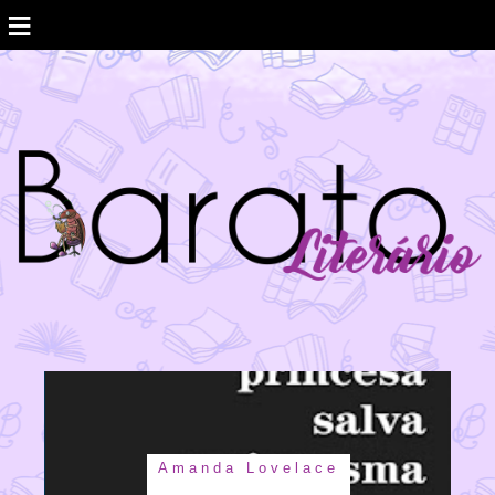
≡
Amanda Lovelace