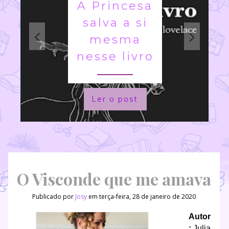
A Princesa
salva a si
mesma
nesse livro
Ler o post
O Visconde que me amava
Publicado por
Josy
em terça-feira, 28 de janeiro de 2020
Autor
:
Julia